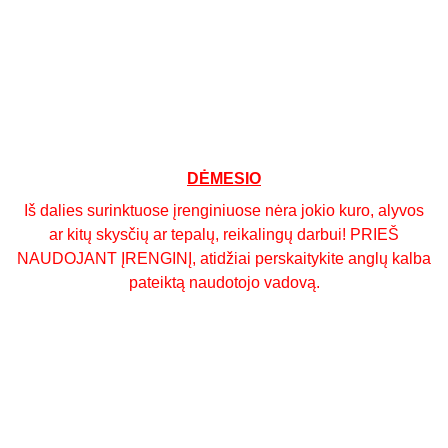
Mes tvirtai tikime, kad rinkoje nerasite
geresnės kainos ir kokybės santykio
sunkiosios medienos skaldyklės.
Nedvejodami palyginkite mūsų gaminį su
kitais rinkoje esančiais gaminiais ir esame
tikri, kad sutiksite.
DĖMESIO
Iš dalies surinktuose įrenginiuose nėra jokio kuro, alyvos
ar kitų skysčių ar tepalų, reikalingų darbui! PRIEŠ
NAUDOJANT ĮRENGINĮ, atidžiai perskaitykite anglų kalba
pateiktą naudotojo vadovą.
Papildoma informacija
Kaina nurodyta be PVM;
Pristatymas 10 d.d.;