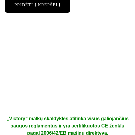
PRIDĖTI Į KREPŠELĮ
LS-42T serijos malkų skaldytuvas su
Briggs&Stratton varikliu ir 32 t skaldymo jėga
Tvirtas malkų skaldiklis su 15 AG
„Briggs&Stratton“ varikliu ir 1050 mm
skaldymo ilgiu, skirtas nuolatiniam
naudojimui profesionaliam ir greitam
medienos apdirbimui; prie priekabos
tvirtinamas malkų skaldiklis, skirtas lengvam
naudojimui bet kokioje vietovėje.
„Victory“ malkų skaldyklės atitinka visus galiojančius
saugos reglamentus ir yra sertifikuotos CE ženklu
pagal 2006/42/EB mašinų direktyvą.