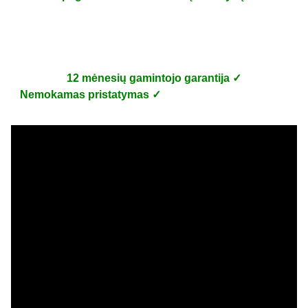
➤ Su benzininiu varikliu
➤ Su elektroniniu starteriu
12 mėnesių gamintojo garantija ✓
Nemokamas pristatymas ✓
Surinkimo vaizdo įrašas