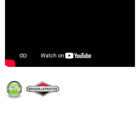
Malkų skaldytuvo pritaikymas: