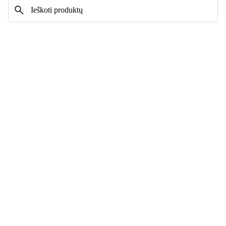
Naršyti pagal:
Rikiuoti pagal:
0 produktas
Viešai matomų
produktų nėra